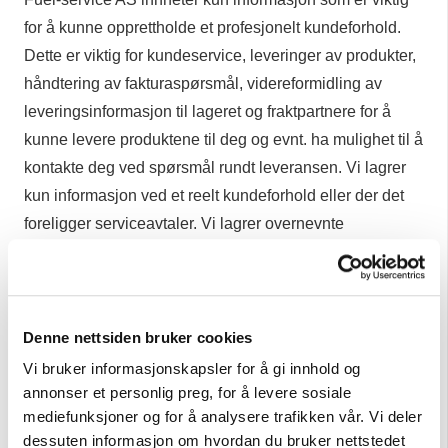
for å kunne opprettholde et profesjonelt kundeforhold.
Dette er viktig for kundeservice, leveringer av produkter,
håndtering av fakturaspørsmål, videreformidling av
leveringsinformasjon til lageret og fraktpartnere for å
kunne levere produktene til deg og evnt. ha mulighet til å
kontakte deg ved spørsmål rundt leveransen. Vi lagrer
kun informasjon ved et reelt kundeforhold eller der det
foreligger serviceavtaler. Vi lagrer overnevnte
informasjon med formål å oppfylle
salgskontrakter/avtaler og kunne opprettholde gjeldende
serviceavtaler. Vi bruker også informasjonen til å
kontakte deg i forbindelse med kundeforholdet.
Denne nettsiden bruker cookies
Vi bruker informasjonskapsler for å gi innhold og
Vi vil legge til at alle i Fuel-service AS er underlagt
annonser et personlig preg, for å levere sosiale
taushetsplikt og vi har utarbeider prosedyrer ihht den
mediefunksjoner og for å analysere trafikken vår. Vi deler
nye personvernforordningen.
dessuten informasjon om hvordan du bruker nettstedet