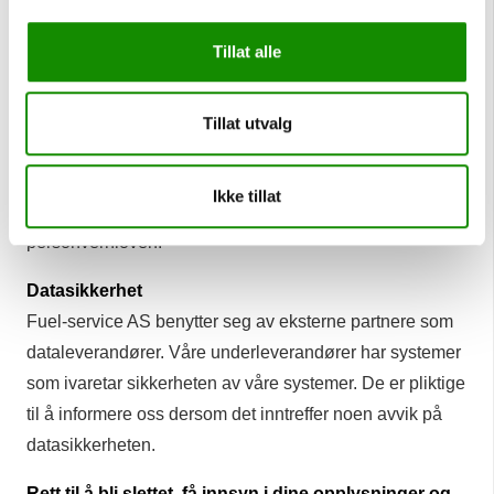
cookies og Google Analytics. Dette gjelder til
markedsføring og analyse av fuel-service.no
Tillat alle
Databehandler
Vi benytter i noen tilfeller eksterne samarbeidspartnere
Tillat utvalg
til innholdsproduksjon og de fungerer som
databehandler for oss. De innhenter og bruker data i
Ikke tillat
markedsføringsøyemed og følger kravene i
personvernloven.
Datasikkerhet
Fuel-service AS benytter seg av eksterne partnere som
dataleverandører. Våre underleverandører har systemer
som ivaretar sikkerheten av våre systemer. De er pliktige
til å informere oss dersom det inntreffer noen avvik på
datasikkerheten.
Rett til å bli slettet, få innsyn i dine opplysninger og