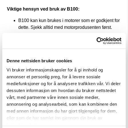
Viktige hensyn ved bruk av B100:
B100 kan kun brukes i motorer som er godkjent for
dette. Sjekk alltid med motorprodusenten først.
Drivstoffet er mer utsatt for oksidasjon, fukt og
mikrobielle problemer, og egner seg ikke for
langtidslagring.
Ved bruk i kalde klima anbefales oppvarmede
Denne nettsiden bruker cookies
dieselsystemer eller blanding med vinterdiesel.
Vi bruker informasjonskapsler for å gi innhold og
annonser et personlig preg, for å levere sosiale
Typiske spesifikasjoner:
mediefunksjoner og for å analysere trafikken vår. Vi deler
dessuten informasjon om hvordan du bruker nettstedet
Råstoff: 100% rapsmetylester
vårt, med partnerne våre innen sosiale medier,
Standard: NS-EN 14214
annonsering og analysearbeid, som kan kombinere den
Reduksjon i CO₂-utslipp: Minst 50%
med annen informasjon du har gjort tilgjengelig for dem,
eller som de har samlet inn gjennom din bruk av
Svovelinnhold: Maks 10 ppm
tjenestene deres.
Lagringstid: Bør ikke overstige 6-12 måneder uten