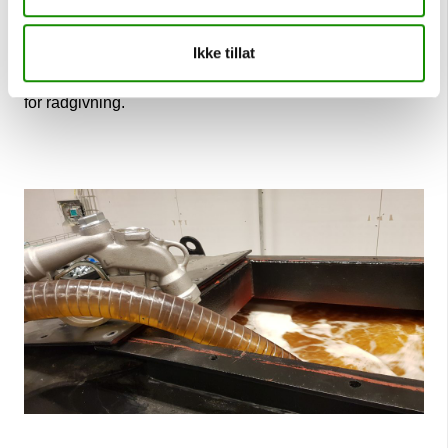
Svovelinnhold: maks 1000 ppm
Ikke tillat
Ønsker du tilbud eller mer informasjon om diesel?
Se
vår side for
dieselleveranse og bestilling
eller ta kontakt
for rådgivning.