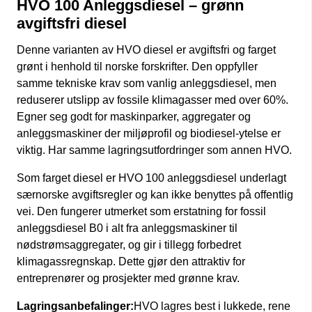
HVO 100 Anleggsdiesel – grønn
avgiftsfri diesel
Denne varianten av HVO diesel er avgiftsfri og farget
grønt i henhold til norske forskrifter. Den oppfyller
samme tekniske krav som vanlig anleggsdiesel, men
reduserer utslipp av fossile klimagasser med over 60%.
Egner seg godt for maskinparker, aggregater og
anleggsmaskiner der miljøprofil og biodiesel-ytelse er
viktig. Har samme lagringsutfordringer som annen HVO.
Som farget diesel er HVO 100 anleggsdiesel underlagt
særnorske avgiftsregler og kan ikke benyttes på offentlig
vei. Den fungerer utmerket som erstatning for fossil
anleggsdiesel B0 i alt fra anleggsmaskiner til
nødstrømsaggregater, og gir i tillegg forbedret
klimagassregnskap. Dette gjør den attraktiv for
entreprenører og prosjekter med grønne krav.
Lagringsanbefalinger:
HVO lagres best i lukkede, rene