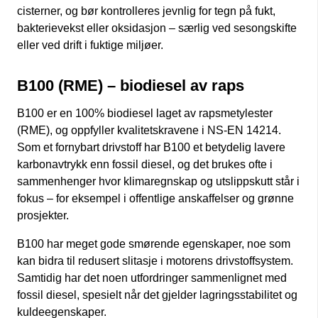
cisterner, og bør kontrolleres jevnlig for tegn på fukt,
bakterievekst eller oksidasjon – særlig ved sesongskifte
eller ved drift i fuktige miljøer.
B100 (RME) – biodiesel av raps
B100 er en 100% biodiesel laget av rapsmetylester
(RME), og oppfyller kvalitetskravene i NS-EN 14214.
Som et fornybart drivstoff har B100 et betydelig lavere
karbonavtrykk enn fossil diesel, og det brukes ofte i
sammenhenger hvor klimaregnskap og utslippskutt står i
fokus – for eksempel i offentlige anskaffelser og grønne
prosjekter.
B100 har meget gode smørende egenskaper, noe som
kan bidra til redusert slitasje i motorens drivstoffsystem.
Samtidig har det noen utfordringer sammenlignet med
fossil diesel, spesielt når det gjelder lagringsstabilitet og
kuldeegenskaper.