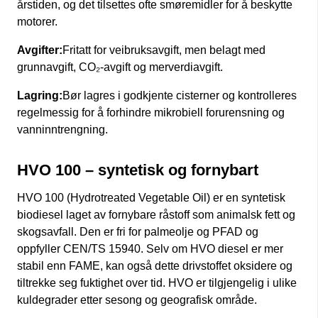
årstiden, og det tilsettes ofte smøremidler for å beskytte
motorer.
Avgifter:
Fritatt for veibruksavgift, men belagt med
grunnavgift, CO₂-avgift og merverdiavgift.
Lagring:
Bør lagres i godkjente cisterner og kontrolleres
regelmessig for å forhindre mikrobiell forurensning og
vanninntrengning.
HVO 100 – syntetisk og fornybart
HVO 100 (Hydrotreated Vegetable Oil) er en syntetisk
biodiesel laget av fornybare råstoff som animalsk fett og
skogsavfall. Den er fri for palmeolje og PFAD og
oppfyller CEN/TS 15940. Selv om HVO diesel er mer
stabil enn FAME, kan også dette drivstoffet oksidere og
tiltrekke seg fuktighet over tid. HVO er tilgjengelig i ulike
kuldegrader etter sesong og geografisk område.