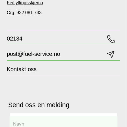
Feilfyllingsskjema
Org: 932 081 733
02134
post@fuel-service.no
Kontakt oss
Send oss en melding