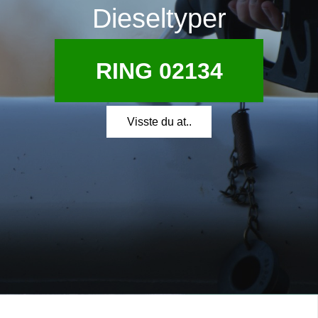
Dieseltyper
RING 02134
Visste du at..