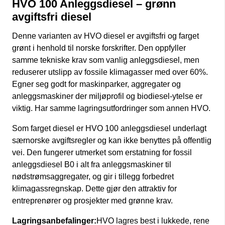
HVO 100 Anleggsdiesel – grønn
avgiftsfri diesel
Denne varianten av HVO diesel er avgiftsfri og farget
grønt i henhold til norske forskrifter. Den oppfyller
samme tekniske krav som vanlig anleggsdiesel, men
reduserer utslipp av fossile klimagasser med over 60%.
Egner seg godt for maskinparker, aggregater og
anleggsmaskiner der miljøprofil og biodiesel-ytelse er
viktig. Har samme lagringsutfordringer som annen HVO.
Som farget diesel er HVO 100 anleggsdiesel underlagt
særnorske avgiftsregler og kan ikke benyttes på offentlig
vei. Den fungerer utmerket som erstatning for fossil
anleggsdiesel B0 i alt fra anleggsmaskiner til
nødstrømsaggregater, og gir i tillegg forbedret
klimagassregnskap. Dette gjør den attraktiv for
entreprenører og prosjekter med grønne krav.
Lagringsanbefalinger:
HVO lagres best i lukkede, rene