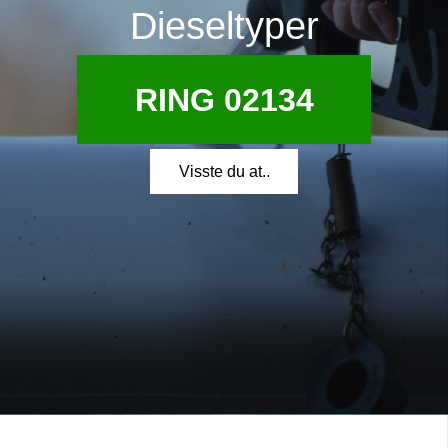
Dieseltyper
RING 02134
Visste du at..