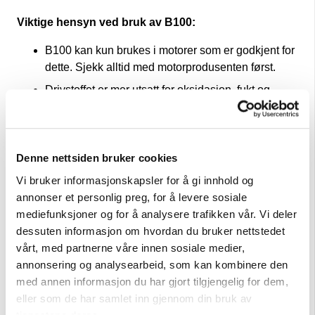
Viktige hensyn ved bruk av B100:
B100 kan kun brukes i motorer som er godkjent for
dette. Sjekk alltid med motorprodusenten først.
Drivstoffet er mer utsatt for oksidasjon, fukt og
mikrobielle problemer, og egner seg ikke for
langtidslagring.
Ved bruk i kalde klima anbefales oppvarmede
Denne nettsiden bruker cookies
dieselsystemer eller blanding med vinterdiesel.
Vi bruker informasjonskapsler for å gi innhold og
Typiske spesifikasjoner:
annonser et personlig preg, for å levere sosiale
mediefunksjoner og for å analysere trafikken vår. Vi deler
Råstoff: 100% rapsmetylester
dessuten informasjon om hvordan du bruker nettstedet
Standard: NS-EN 14214
vårt, med partnerne våre innen sosiale medier,
annonsering og analysearbeid, som kan kombinere den
Reduksjon i CO₂-utslipp: Minst 50%
med annen informasjon du har gjort tilgjengelig for dem,
Svovelinnhold: Maks 10 ppm
eller som de har samlet inn gjennom din bruk av
Lagringstid: Bør ikke overstige 6-12 måneder uten