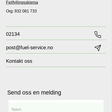
Feilfyllingsskjema
Org: 932 081 733
02134
post@fuel-service.no
Kontakt oss
Send oss en melding