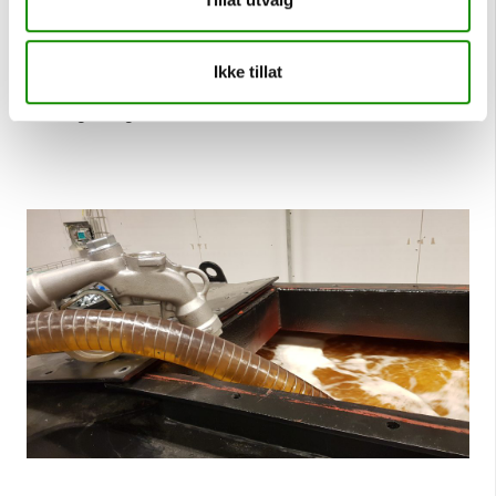
Svovelinnhold: maks 1000 ppm
Ønsker du tilbud eller mer informasjon om diesel?
Se
Ikke tillat
vår side for
dieselleveranse og bestilling
eller ta kontakt
for rådgivning.