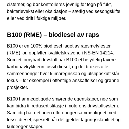
cisterner, og bør kontrolleres jevnlig for tegn på fukt,
bakterievekst eller oksidasjon – særlig ved sesongskifte
eller ved drift i fuktige miljøer.
B100 (RME) – biodiesel av raps
B100 er en 100% biodiesel laget av rapsmetylester
(RME), og oppfyller kvalitetskravene i NS-EN 14214.
Som et fornybart drivstoff har B100 et betydelig lavere
karbonavtrykk enn fossil diesel, og det brukes ofte i
sammenhenger hvor klimaregnskap og utslippskutt står i
fokus – for eksempel i offentlige anskaffelser og grønne
prosjekter.
B100 har meget gode smørende egenskaper, noe som
kan bidra til redusert slitasje i motorens drivstoffsystem.
Samtidig har det noen utfordringer sammenlignet med
fossil diesel, spesielt når det gjelder lagringsstabilitet og
kuldeegenskaper.