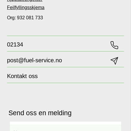
Feilfyllingsskjema
Org: 932 081 733
02134
post@fuel-service.no
Kontakt oss
Send oss en melding