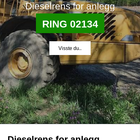
Dieselrens for anlegg
RING 02134
Visste du..
Dieselrens for anlegg