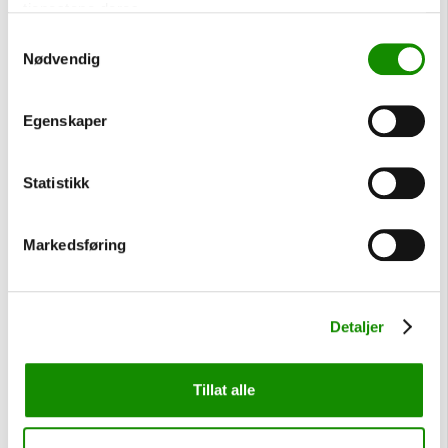
tjenestene deres.
Samtykkevalg
Nødvendig
Egenskaper
Ved inspeksjon hos Omexom
Statistikk
oppdaget vi store mengder slam,
rust og bakterievekst i tankene.
Klikk på bildet over for å lese
Markedsføring
artikkelen.
Detaljer
Tillat alle