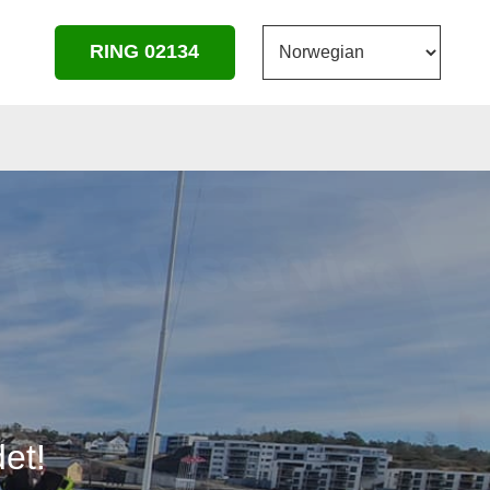
RING 02134
det!