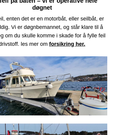
 feil på båten – vi er operative hele
døgnet
eil, enten det er en motorbåt, eller seilbåt, er
ldig. Vi er døgnbemannet, og står klare til å
g om du skulle komme i skade for å fylle feil
drivstoff. les mer om
forsikring her.