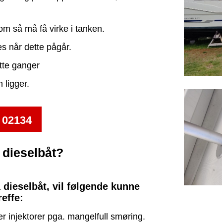
som så må få virke i tanken.
s når dette pågår.
atte ganger
 ligger.
 02134
 dieselbåt?
 dieselbåt, vil følgende kunne
reffe:
r injektorer pga. mangelfull smøring.