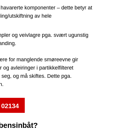
a havarerte komponenter – dette betyr at
ing/utskiftning av hele
pler og veivlagre pga. svært ugunstig
anding.
nsere for manglende smøreevne gir
g avleiringer i partikkelfilteret
er seg, og må skiftes. Dette pga.
n.
 02134
 bensinbåt?