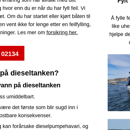
Fylt
hvor enn du er når du har fylt feil. Vi
t. Om du har startet eller kjørt båten til
Å fylle f
 vent ikke for lenge etter en feilfylling,
like uhe
iftninger. Les mer om
forsikring her.
hjelpe de
 02134
 på dieseltanken?
vann på dieseltanken
ss umiddelbart.
være det første som blir sugd inn i
 kostbare konsekvenser.
og kan forårsake dieselpumpehavari, og