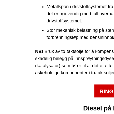
Metallspon i drivstoffsystemet fr
det er nødvendig med full overhal
drivstoffsystemet.
Stor mekanisk belastning på stem
forbrenningsløp med bensininnbl
NB!
Bruk av to-taktsolje for å kompe
skadelig belegg på innsprøytningsdyser o
(katalysator) som fører til at dette tett
askeholdige komponenter i to-taktsolje
RING
Diesel på