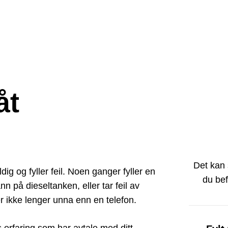
åt
Det kan 
dig og fyller feil. Noen ganger fyller en
du bef
 på dieseltanken, eller tar feil av
er ikke lenger unna enn en telefon.
 erfaring som har avtale med ditt