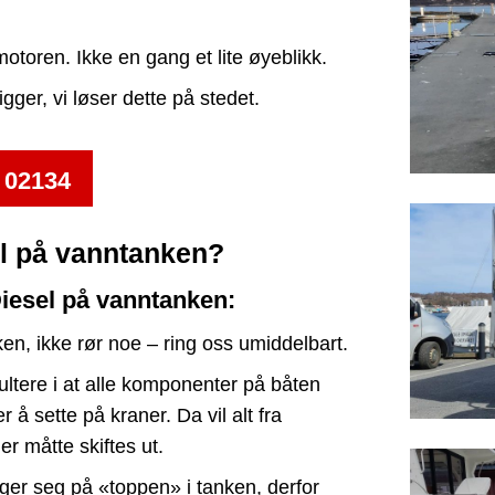
motoren. Ikke en gang et lite øyeblikk.
ger, vi løser dette på stedet.
 02134
el på vanntanken?
Diesel på vanntanken:
en, ikke rør noe – ring oss umiddelbart.
ultere i at alle komponenter på båten
å sette på kraner. Da vil alt fra
r måtte skiftes ut.
gger seg på «toppen» i tanken, derfor