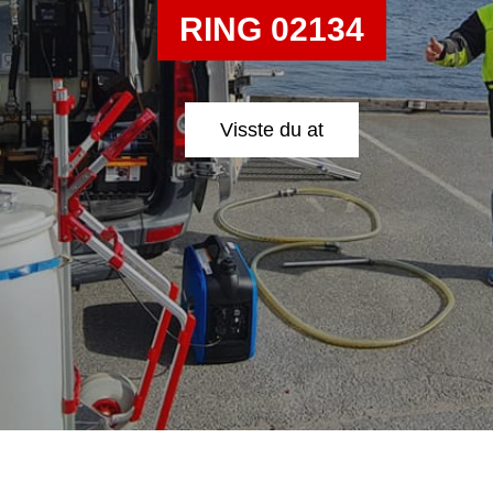
RING 02134
Visste du at