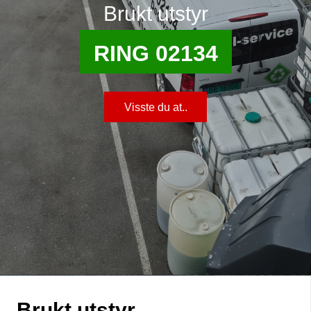
Brukt utstyr
RING 02134
Visste du at..
Brukt utstyr