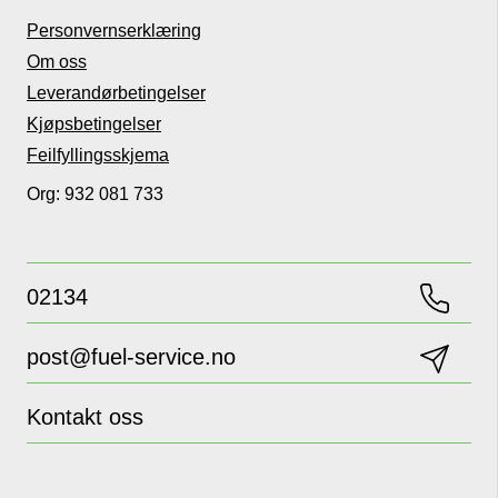
Personvernserklæring
Om oss
Leverandørbetingelser
Kjøpsbetingelser
Feilfyllingsskjema
Org: 932 081 733
02134
post@fuel-service.no
Kontakt oss