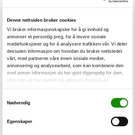
drivstoffkvalitet. Denne analysen er med på å identifisere
problemer som dieseldyr i en tidlig fase, slik at du kan
Denne nettsiden bruker cookies
redusere faren for store skader på dieselmotoren din.
Vi bruker informasjonskapsler for å gi innhold og
annonser et personlig preg, for å levere sosiale
mediefunksjoner og for å analysere trafikken vår. Vi deler
dessuten informasjon om hvordan du bruker nettstedet
vårt, med partnerne våre innen sosiale medier,
annonsering og analysearbeid, som kan kombinere den
med annen informasjon du har gjort tilgjengelig for dem,
eller som de har samlet inn gjennom din bruk av
tjenestene deres.
Samtykkevalg
Forleng levetiden til
Nødvendig
dieselmotoren
Egenskaper
For å forlenge dieselmotorens levetid, er det viktig å
velge drivstoff av god kvalitet, samt ha fokus på