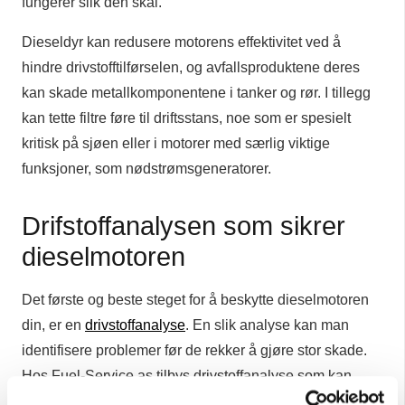
fungerer slik den skal.
Dieseldyr kan redusere motorens effektivitet ved å
hindre drivstofftilførselen, og avfallsproduktene deres
kan skade metallkomponentene i tanker og rør. I tillegg
kan tette filtre føre til driftsstans, noe som er spesielt
kritisk på sjøen eller i motorer med særlig viktige
funksjoner, som nødstrømsgeneratorer.
Drifstoffanalysen som sikrer
dieselmotoren
Det første og beste steget for å beskytte dieselmotoren
din, er en
drivstoffanalyse
. En slik analyse kan man
identifisere problemer før de rekker å gjøre stor skade.
Hos Fuel-Service as tilbys drivstoffanalyse som kan
avdekke mikrobiell vekst, vanninnhold, og generell